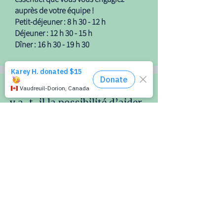
auprès de votre équipe !
Petit-déjeuner : 8 h 30 - 12 h
Déjeuner : 12 h 30 - 15 h
Dîner : 16 h 30 - 19 h 30
Si je ne peux pas m’engager,
y a-t-il la possibilité d’aider
d’une autre manière ?
Absolument! Nous organisons des
événements spéciaux tout au long de
l'année nécessitant l'aide de
bénévoles pour nous aider à les
planifier et gérer. Nous organisons
également des collectes de foin et des
périodes de nettoyage/entretien de la