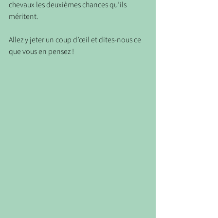
chevaux les deuxièmes chances qu’ils 
méritent.
Allez y jeter un coup d’œil et dites-nous ce 
que vous en pensez !