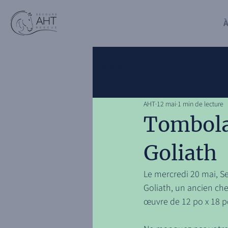
À
Tous les articles
AHT
12 mai
1 min de lecture
Tombola
Goliath
Le mercredi 20 mai, S
Goliath, un ancien ch
œuvre de 12 po x 18 po