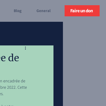
Faire un don
Blog
General
e de
on encadrée de 
bre 2022. Cette 
es.