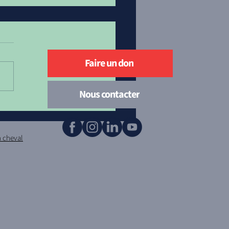
Faire un don
Nous contacter
 à jour du calendrier
 6 sur 12
n cheval