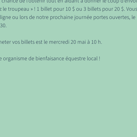
chance de l'obtenir tout en aidant à donner le coup d'envoi
le troupeau » ! 1 billet pour 10 $ ou 3 billets pour 20 $. Vou
 ligne ou lors de notre prochaine journée portes ouvertes, l
30. 
eter vos billets est le mercredi 20 mai à 10 h.
e organisme de bienfaisance équestre local !