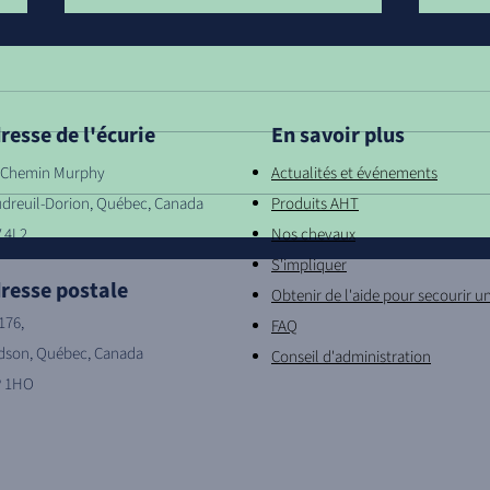
resse de l'écurie
En savoir plus
, Chemin Murphy
Actualités et événements
dreuil-Dorion, Québec, Canada
Produits AHT
Mise à jour du calendrier
Mise
 4L2
Nos chevaux
2027 9 sur 12
2027
S'impliquer
resse postale
Obtenir de l'aide pour secourir u
176,
FAQ
son, Québec, Canada
Conseil d'administration
P 1HO