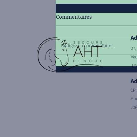
Commentaires
Ad
Rédigez un commentaire...
27
Vau
Portes ouvertes - juillet
J7V
2026
Ad
CP 
Hud
J0